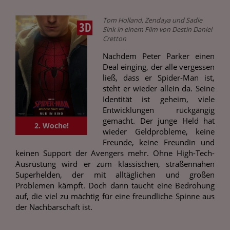
Tom Holland, Zendaya und Sadie
3D
Sink in einem Film von Destin Daniel
Cretton
Nachdem Peter Parker einen
Deal einging, der alle vergessen
ließ, dass er Spider-Man ist,
steht er wieder allein da. Seine
Identität ist geheim, viele
Entwicklungen rückgängig
gemacht. Der junge Held hat
2. Woche!
wieder Geldprobleme, keine
Freunde, keine Freundin und
keinen Support der Avengers mehr. Ohne High-Tech-
Ausrüstung wird er zum klassischen, straßennahen
Superhelden, der mit alltäglichen und großen
Problemen kämpft. Doch dann taucht eine Bedrohung
auf, die viel zu mächtig für eine freundliche Spinne aus
der Nachbarschaft ist.