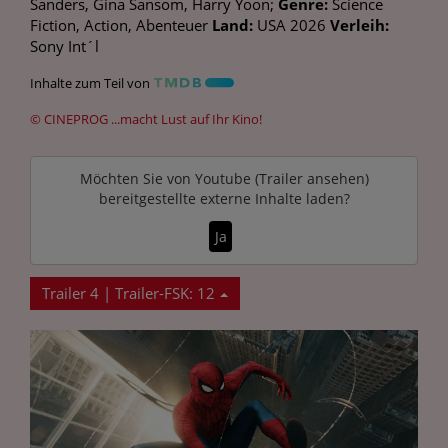
Sanders, Gina Sansom, Harry Yoon;
Genre:
Science
Fiction, Action, Abenteuer
Land:
USA 2026
Verleih:
Sony Int´l
Inhalte zum Teil von
© CINEPROG ...macht Lust auf Ihr Kino!
Möchten Sie von
Youtube (Trailer ansehen)
bereitgestellte externe Inhalte laden?
Ja
Trailer 4 | Trailer-FSK: 12