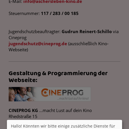
E-Mail:
info@aschersleben-kino.de
Steuernummer:
117 / 283 / 00 185
Jugendschutzbeauftragter:
Gudrun Reinert-Schillo
via
Cineprog
jugendschutz@cineprog.de
(ausschließlich Kino-
Webseite)
Gestaltung & Programmierung der
Webseite:
CINEPROG KG
...macht Lust auf dein Kino
Rhedstraße 15
D-66740 Saarlouis
Hallo! Könnten wir bitte einige zusätzliche Dienste für
www.cineprog.de