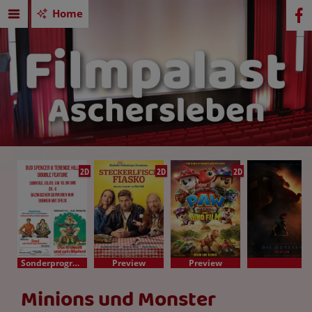
Home
2D
2D
2D
Sonderprogramm
Preview
Preview
Minions und Monster