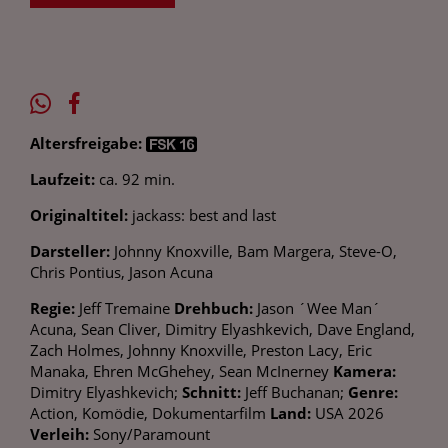
Altersfreigabe:
Laufzeit:
ca. 92 min.
Originaltitel:
jackass: best and last
Darsteller:
Johnny Knoxville, Bam Margera, Steve-O,
Chris Pontius, Jason Acuna
Regie:
Jeff Tremaine
Drehbuch:
Jason ´Wee Man´
Acuna, Sean Cliver, Dimitry Elyashkevich, Dave England,
Zach Holmes, Johnny Knoxville, Preston Lacy, Eric
Manaka, Ehren McGhehey, Sean McInerney
Kamera:
Dimitry Elyashkevich;
Schnitt:
Jeff Buchanan;
Genre:
Action, Komödie, Dokumentarfilm
Land:
USA 2026
Verleih:
Sony/Paramount