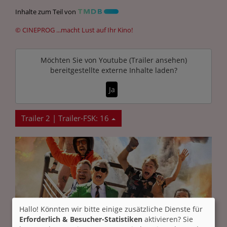
Inhalte zum Teil von
© CINEPROG ...macht Lust auf Ihr Kino!
Möchten Sie von
Youtube (Trailer ansehen)
bereitgestellte externe Inhalte laden?
Ja
Trailer 2 | Trailer-FSK: 16
Hallo! Könnten wir bitte einige zusätzliche Dienste für
Erforderlich & Besucher-Statistiken
aktivieren? Sie