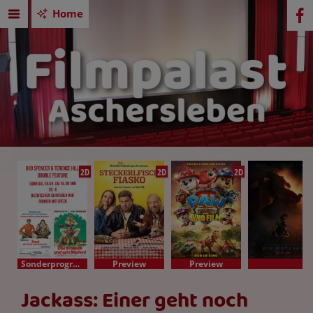
Home
2D
2D
2D
Sonderprogramm
Preview
Preview
Jackass: Einer geht noch