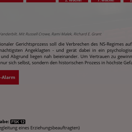
2. Woche!
7. Woche!
2
Vanderbilt. Mit Russell Crowe, Rami Malek, Richard E. Grant
tionaler Gerichtsprozess soll die Verbrechen des NS-Regimes aufa
mächtigsten Angeklagten - und gerät dabei in ein psychologis
n und Abgrund liegen nah beieinander. Um Vertrauen zu gewinne
 nur sich selbst, sondern den historischen Prozess in höchste Gef
t-Alarm
gabe:
Begleitung eines Erziehungsbeauftragten)