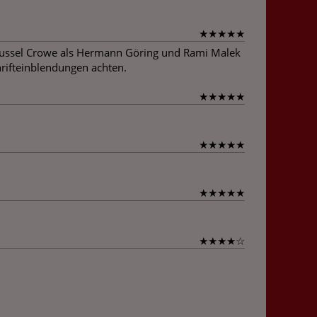
★
★
★
★
★
. Russel Crowe als Hermann Göring und Rami Malek
hrifteinblendungen achten.
★
★
★
★
★
★
★
★
★
★
★
★
★
★
★
★
★
★
★
☆