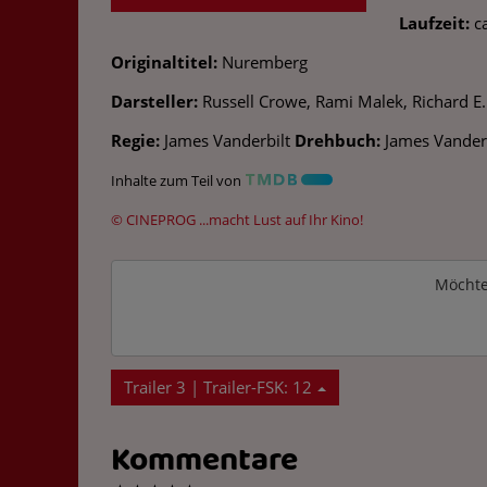
Laufzeit:
ca
Originaltitel:
Nuremberg
Darsteller:
Russell Crowe, Rami Malek, Richard E.
Regie:
James Vanderbilt
Drehbuch:
James Vander
Inhalte zum Teil von
© CINEPROG ...macht Lust auf Ihr Kino!
Möchte
Trailer 3 | Trailer-FSK: 12
Kommentare