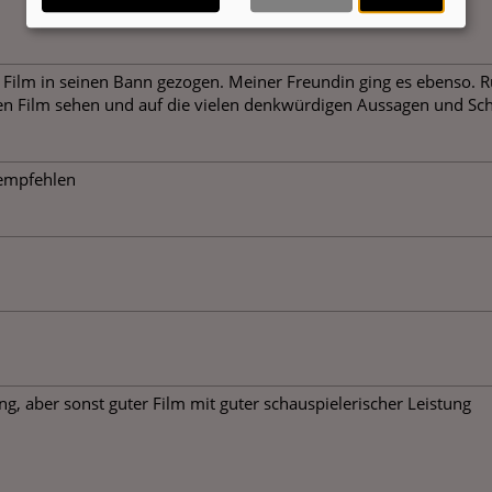
er Film in seinen Bann gezogen. Meiner Freundin ging es ebenso
esen Film sehen und auf die vielen denkwürdigen Aussagen und Sc
 empfehlen
g, aber sonst guter Film mit guter schauspielerischer Leistung