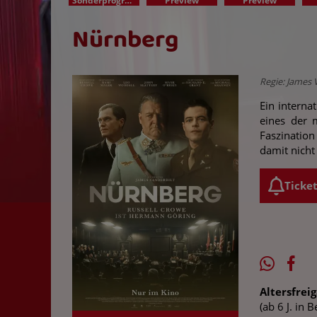
Sonderprogramm
Preview
Preview
Nürnberg
Regie: James 
Ein interna
eines der 
Faszinatio
damit nicht
Ticke
Altersfrei
(ab 6 J. in 