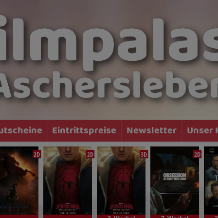
utscheine
Eintrittspreise
Newsletter
Unser 
2D
2D
3D
2D