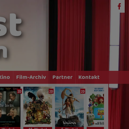
Kino
Film-Archiv
Partner
Kontakt
2D
2D
2D
2D