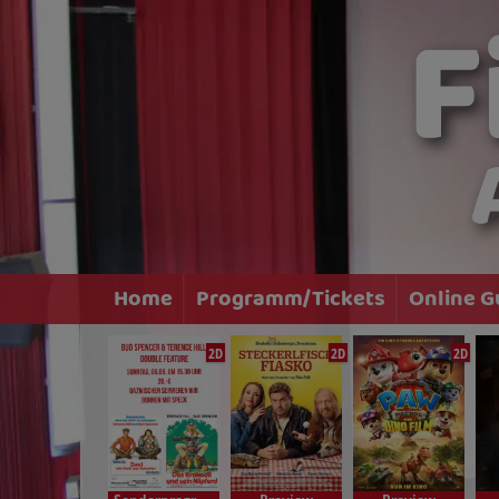
Home
Programm/Tickets
Online G
2D
2D
2D