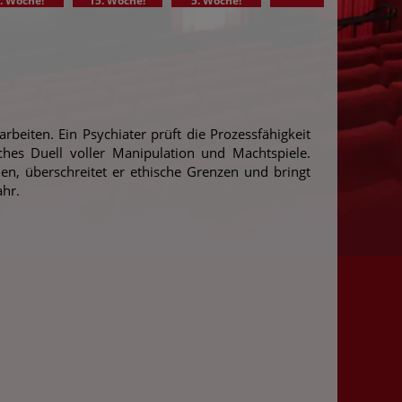
. Woche!
15. Woche!
5. Woche!
3.
rbeiten. Ein Psychiater prüft die Prozessfähigkeit
ches Duell voller Manipulation und Machtspiele.
n, überschreitet er ethische Grenzen und bringt
ahr.