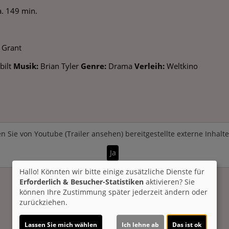
. 149 min.
 Grant
bilt
Musik:
Brian Tyler
Genre:
Drama
Verleih:
Weltkino
n Sie von
Youtube (Trailer ansehen)
bereitgestellte externe Inhalt
Ja
Hallo! Könnten wir bitte einige zusätzliche Dienste für
Erforderlich & Besucher-Statistiken
aktivieren? Sie
können Ihre Zustimmung später jederzeit ändern oder
zurückziehen.
Lassen Sie mich wählen
Ich lehne ab
Das ist ok