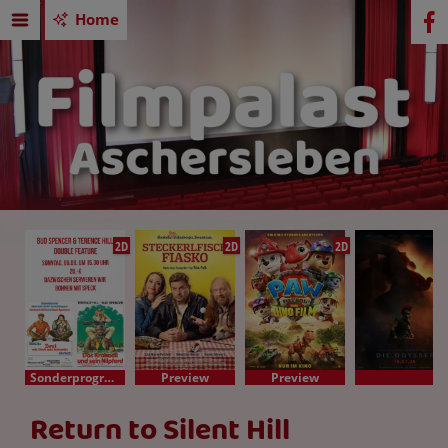
Home
2D
2D
2D
Sonderprogramm
Preview
Preview
Return to Silent Hill