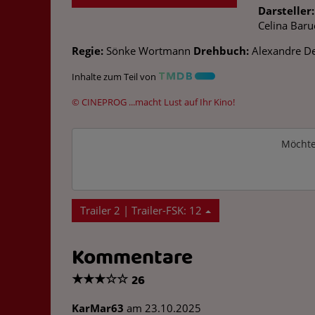
Darsteller:
Celina Baru
Regie:
Sönke Wortmann
Drehbuch:
Alexandre De
Inhalte zum Teil von
© CINEPROG ...macht Lust auf Ihr Kino!
Möchte
Trailer 2 | Trailer-FSK: 12
Kommentare
★
★
★
☆
☆
26
KarMar63
am 23.10.2025