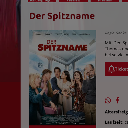
Sonderprogramm
Preview
Preview
Der Spitzname
Regie: Sönke 
Mit Der Sp
Thomas und 
bei so viel
Ticke
Altersfrei
Laufzeit:
ca