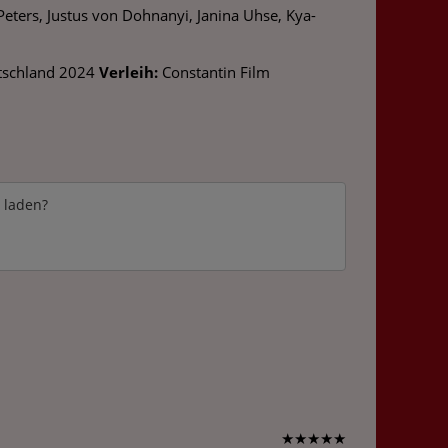
 Peters, Justus von Dohnanyi, Janina Uhse, Kya-
tschland 2024
Verleih:
Constantin Film
e laden?
★
★
★
★
★