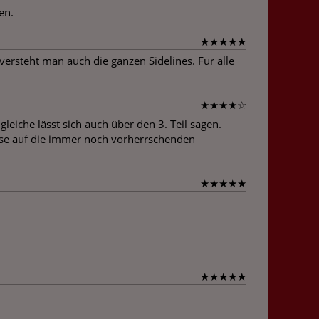
en.
★
★
★
★
★
ersteht man auch die ganzen Sidelines. Für alle
★
★
★
★
☆
eiche lässt sich auch über den 3. Teil sagen.
eise auf die immer noch vorherrschenden
★
★
★
★
★
★
★
★
★
★