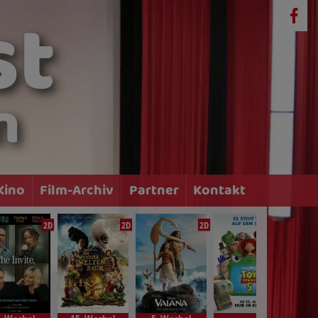
Kino
Film-Archiv
Partner
Kontakt
2D
2D
2D
2D