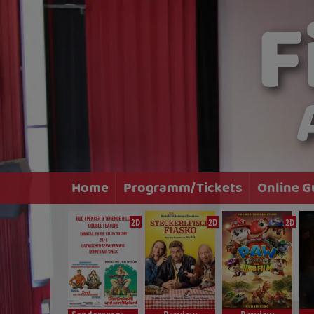
Home
Programm/Tickets
Online G
2D
2D
2D