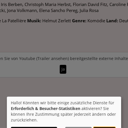
Iris Berben, Christoph Maria Herbst, Florian David Fitz, Caroline
cki, Jona Volkmann, Elena Sancho Pereg, Julia Rosa
 La Patellière
Musik:
Helmut Zerlett
Genre:
Komödie
Land:
Deu
n Sie von
Youtube (Trailer ansehen)
bereitgestellte externe Inhalt
Ja
Hallo! Könnten wir bitte einige zusätzliche Dienste für
Erforderlich & Besucher-Statistiken
aktivieren? Sie
können Ihre Zustimmung später jederzeit ändern oder
zurückziehen.