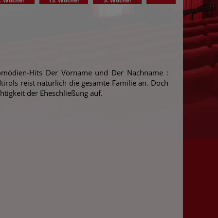
. Woche!
15. Woche!
5. Woche!
3.
Komödien-Hits Der Vorname und Der Nachname :
irols reist natürlich die gesamte Familie an. Doch
tigkeit der Eheschließung auf.