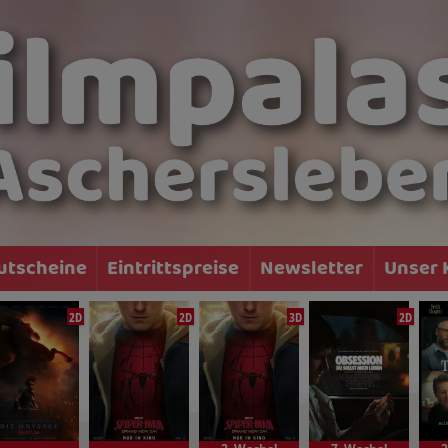
utscheine
Eintrittspreise
Newsletter
Unser 
2D
2D
3D
2D