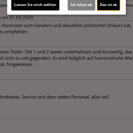
 guter deutscher Besetzung! Ich bin voll auf meine Kosten gekomm
Lassen Sie mich wählen
Ich lehne ab
Das ist ok
)
am 01.03.2025
 Vorwissen zum Gendern und aktuellem politischen Diskurs hat, v
 zu empfehlen.
en Teilen. Teil 1 und 2 waren unterhaltsam und kurzweilig, das gl
 nicht zu viel gegendert. Es wird lediglich auf humoristische W
tät, hingewiesen.
Ambiente, Service und dem netten Personal, alles toll.