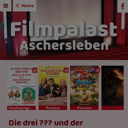
Home
2D
2D
2D
Sonderprogramm
Preview
Preview
Die drei ??? und der